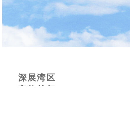
深展湾区
宝律前行